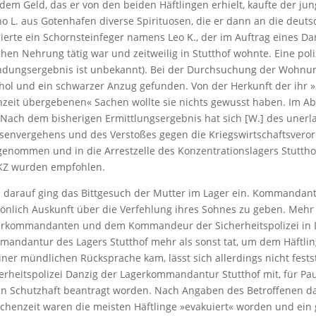
dem Geld, das er von den beiden Häftlingen erhielt, kaufte der j
o L. aus Gotenhafen diverse Spirituosen, die er dann an die deuts
ierte ein Schornsteinfeger namens Leo K., der im Auftrag eines Da
chen Nehrung tätig war und zeitweilig in Stutthof wohnte. Eine pol
dungsergebnis ist unbekannt). Bei der Durchsuchung der Wohnung
hol und ein schwarzer Anzug gefunden. Von der Herkunft der ihr
zeit übergebenen« Sachen wollte sie nichts gewusst haben. Im Abs
»Nach dem bisherigen Ermittlungsergebnis hat sich [W.] des unerla
senvergehens und des Verstoßes gegen die Kriegswirtschaftsveror
genommen und in die Arrestzelle des Konzentrationslagers Stutthof
KZ wurden empfohlen.
 darauf ging das Bittgesuch der Mutter im Lager ein. Kommandant 
önlich Auskunft über die Verfehlung ihres Sohnes zu geben. Mehr
rkommandanten und dem Kommandeur der Sicherheitspolizei in Da
andantur des Lagers Stutthof mehr als sonst tat, um dem Häftling 
iner mündlichen Rücksprache kam, lässt sich allerdings nicht festst
erheitspolizei Danzig der Lagerkommandantur Stutthof mit, für Pa
in Schutzhaft beantragt worden. Nach Angaben des Betroffenen daue
chenzeit waren die meisten Häftlinge »evakuiert« worden und ei