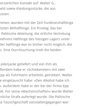
rsönlichen Kontakt auf: Walter G.,
ld sowie Kleidungsstücke, die aus
tuosen.
ommen, wurden mit der Zeit Funktionshäftlinge
en Mithäftlinge. Ein Privileg, das bei
Politische Abteilung, die örtliche Vertretung
ß mehrere Häftlinge des hiesigen Lagers unter
er Häftlinge war es bisher nicht möglich, die
«. Eine Durchsuchung trieb die beiden
eder­jacke geliefert und von ihm als
ßerdem habe er »Schiebereien« mit zwei
pp als Fuhrmann arbeitete, getrieben. Walter
ke eingetauscht habe: »Den Alkohol habe ich
n«. Außerdem habe er der bei der Firma Epp
nkt. Für seine »Machenschaften« wurde Walter
liche Strafe auferlegt wurde. Die Politische
ange Tauschgeschäft vonstattengegangen war: