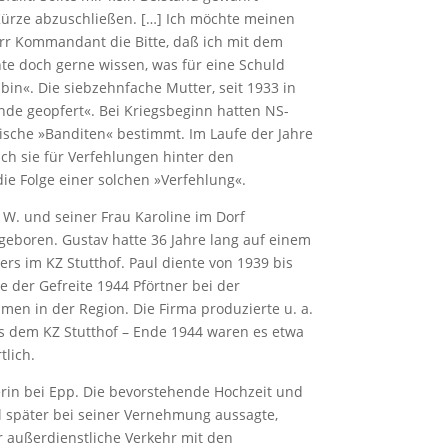
 Kürze abzuschließen. […] Ich möchte meinen
err Kommandant die Bitte, daß ich mit dem
 doch gerne wissen, was für eine Schuld
bin«. Die siebzehn­fache Mutter, seit 1933 in
ande geopfert«. Bei Kriegsbeginn hatten NS-
nische »Banditen« bestimmt. Im Laufe der Jahre
h sie für Verfehlungen hinter den
e Folge einer solchen »Verfehlung«.
 W. und seiner Frau Karoline im Dorf
geboren. Gustav hatte 36 Jahre lang auf einem
ers im KZ Stutthof. Paul diente von 1939 bis
der Gefreite 1944 Pförtner bei der
men in der Region. Die Firma produzierte u. a.
us dem KZ Stutthof – Ende 1944 waren es etwa
tlich.
iterin bei Epp. Die bevorstehende Hochzeit und
ul später bei seiner Vernehmung aussagte,
 außerdienstliche Verkehr mit den