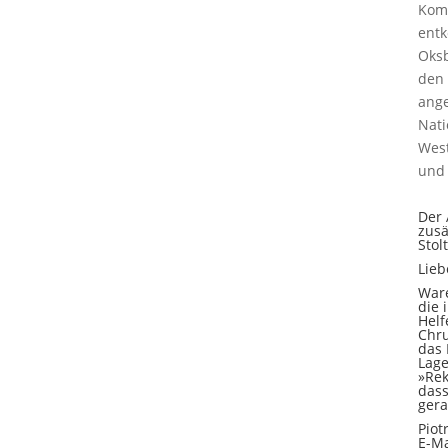
Komm
entk
Oksb
den 
ange
Nati
West
und 
Der 
zusä
Stol
Lieb
Ware
die 
Helf
Chru
das 
Lage
»Rek
dass
gera
Piot
E-Ma