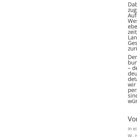
Dab
zug
Auf
Wes
ebe
zei
Lan
Ges
zur
Der
bun
– d
deu
det
wir
per
sin
wün
Vo
In e
W., 