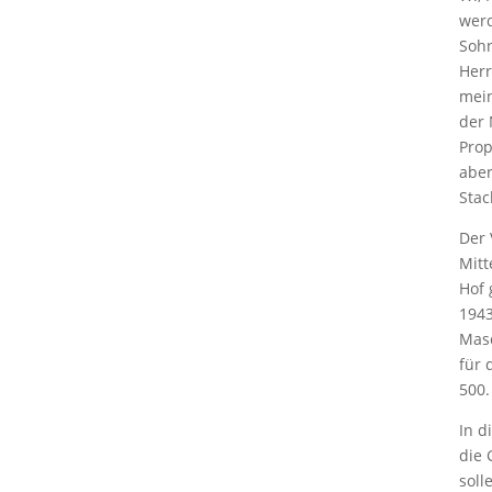
werd
Sohn
Herr
mein
der 
Prop
aber
Stac
Der 
Mitt
Hof 
1943
Masc
für 
500.
In d
die 
soll