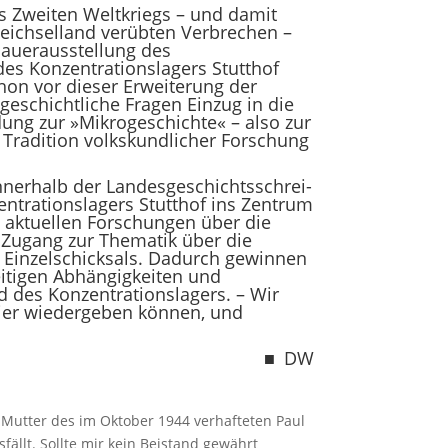
des Zweiten Weltkriegs – und damit
eichselland verübten Verbrechen –
auerausstellung des
des Konzentrationslagers Stutthof
hon vor dieser Erweiterung der
sgeschichtliche Fragen Einzug in die
ng zur »Mikrogeschichte« – also zur
e Tradition volkskundlicher Forschung
nerhalb der Landesgeschichts­­schrei­
ntrationslagers Stutthof ins Zentrum
ne aktuellen Forschungen über die
 Zugang zur Thematik über die
s Einzelschicksals. Dadurch gewinnen
eitigen Abhängigkeiten und
d des Konzentrationslagers. – Wir
ier wieder­geben können, und
■ DW
 Mutter des im Oktober 1944 verhafteten Paul
fällt. Sollte mir kein Beistand gewährt