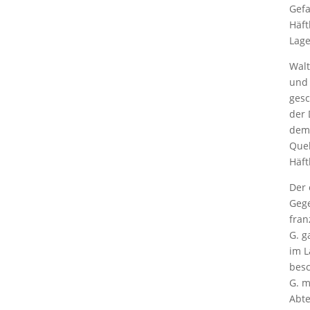
Gefa
Häft
Lage
Walt
und 
gesc
der 
dem 
Quel
Häft
Der 
Gege
fran
G. g
im L
besc
G. m
Abte