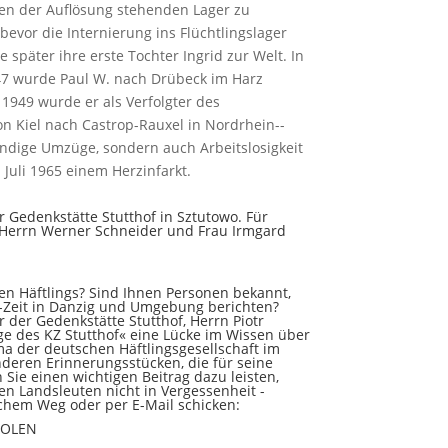
en der Auflösung stehenden Lager zu
evor die Internierung ins Flüchtlingslager
 später ihre erste Tochter Ingrid zur Welt. In
47 wurde Paul W. nach Drübeck im Harz
 1949 wurde er als Verfolgter des
on Kiel nach Castrop-Rauxel in Nordrhein-­
ändige Umzüge, sondern auch Arbeitslosigkeit
 Juli 1965 einem Herz­infarkt.
r Gedenkstätte Stutthof in Sztutowo. Für
, Herrn Werner Schneider und Frau Irmgard
en Häftlings? Sind Ihnen Personen bekannt,
S-Zeit in Danzig und Umgebung berichten?
 der Gedenkstätte Stutthof, Herrn Piotr
ge des KZ Stutthof« eine Lücke im Wissen über
a der deutschen Häftlingsgesellschaft im
deren Erinnerungsstücken, die für seine
Sie einen wichtigen Beitrag dazu leisten,
n Landsleuten nicht in Vergessenheit ­
ischem Weg oder per E-Mail schicken:
 POLEN