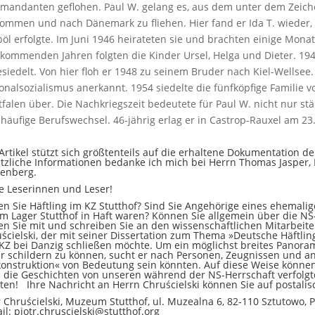
andanten geflohen. Paul W. gelang es, aus dem unter dem Zeich
ommen und nach Dänemark zu fliehen. Hier fand er Ida T. wieder, b
öl erfolgte. Im Juni 1946 heirateten sie und brachten einige Monate
kommenden Jahren folgten die Kinder Ursel, Helga und Dieter. 19
siedelt. Von hier floh er 1948 zu seinem Bruder nach Kiel-Wellsee.
onalsozialismus anerkannt. 1954 siedelte die fünfköpfige Familie v
falen über. Die Nachkriegszeit bedeutete für Paul W. nicht nur st
häufige Berufswechsel. 46-jährig erlag er in ­Castrop-­Rauxel am 23.
Artikel stützt sich größtenteils auf die erhaltene Dokumentation de
tzliche Informationen bedanke ich mich bei Herrn Thomas Jasper
tenberg.
e Leserinnen und Leser!
n Sie Häftling im KZ Stutthof? Sind Sie Angehörige eines ehemalig
im Lager Stutthof in Haft waren? Können Sie allgemein über die N
en Sie mit und schreiben Sie an den wissenschaftlichen Mitarbeiter
ścielski, der mit seiner Dissertation zum Thema »Deutsche Häftlin
KZ bei Danzig schließen möchte. Um ein möglichst breites Panoram
r schildern zu können, sucht er nach Personen, Zeugnissen und an
onstruktion« von Bedeutung sein könnten. Auf diese Weise können 
 die Geschichten von unseren während der NS-Herrschaft verfolgte
ten! ­ Ihre Nachricht an Herrn Chruścielski können Sie auf postal
r Chruścielski, Muzeum Stutthof, ul. Muzealna 6, 82-110 Sztutowo,
il:
piotr.chruscielski@stutthof.org