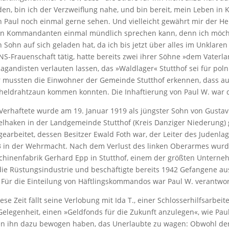
en, bin ich der Verzweiflung nahe, und bin bereit, mein Leben in
 Paul noch einmal gerne sehen. Und vielleicht gewährt mir der H
n Kommandanten einmal mündlich sprechen kann, denn ich möchte
 Sohn auf sich geladen hat, da ich bis jetzt über alles im Unklaren 
NS-Frauenschaft tätig, hatte bereits zwei ihrer Söhne »dem Vaterl
agandisten verlauten lassen, das »Waldlager« Stutthof sei für pol
 mussten die Einwohner der Gemeinde Stutthof erkennen, dass auc
heldrahtzaun kommen konnten. Die Inhaftierung von Paul W. war di
Verhaftete wurde am 19. Januar 1919 als jüngster Sohn von Gustav
elhaken in der Land­gemeinde Stutthof (Kreis Danziger Niederung) 
gearbeitet, dessen Besitzer Ewald Foth war, der Leiter des Judenlag
 in der Wehrmacht. Nach dem Verlust des linken Oberarmes wurde 
hinenfabrik Gerhard Epp in Stutt­hof, ­einem der größten Unterneh
die Rüstungsindustrie und beschäftigte bereits 1942 Gefangene a
 Für die Einteilung von Häftlingskommandos war Paul W. verantwor
iese Zeit fällt seine Verlobung mit Ida T., einer Schlosserhilfsarbe
Gelegenheit, einen »Geldfonds für die Zukunft anzulegen«, wie Pa
en ihn dazu bewogen haben, das Unerlaubte zu wagen: Obwohl der