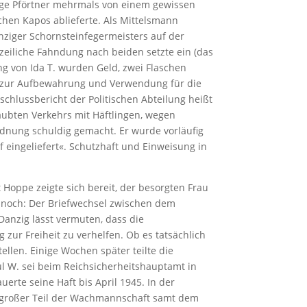
unge Pförtner mehrmals von einem gewissen
chen Kapos ablieferte. Als Mittelsmann
nziger Schornsteinfegermeisters auf der
izeiliche Fahndung nach beiden setzte ein (das
 von Ida T. wurden Geld, zwei Flaschen
 »zur Aufbewahrung und Verwendung für die
chlussbericht der Politischen Abteilung heißt
ubten Verkehrs mit Häft­lingen, wegen
dnung schuldig gemacht. Er wurde vorläufig
 eingeliefert«. Schutzhaft und Einweisung in
Hoppe zeigte sich bereit, der besorgten Frau
 noch: Der Briefwechsel zwischen dem
nzig lässt vermuten, dass die
zur Freiheit zu verhelfen. Ob es tatsächlich
ellen. Einige Wochen später teilte die
ul W. sei beim Reichsicherheitshauptamt in
rte seine Haft bis April 1945. In der
n großer Teil der Wachmannschaft samt dem