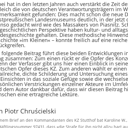
ei hat in den letzten Jahren auch verstärkt die Zeit 
leich die von deutschen Verantwortungsträgern im W
merksamkeit gefunden: Dies macht schon die neue D
tpreußischen Landes­museums deutlich, in der jetzt 
nso gedacht wird wie des Massakers von Piasnitz. Sc
tgeschichtlichen Perspektive haben kultur- und alltag
desgeschichte gehalten. Diese methodische Hinwendu
chichte »im Kleinen« – konnte freilich auf eine reich
ückgreifen.
 folgende Beitrag führt diese beiden Entwicklungen in
g zusammen: Zum einen rückt er die Opfer des Konze
enn der Verfasser gibt uns hier einen Einblick in sei
tschen Opfer dieses KZ. Zum anderen wählt er einen
ailreiche, dichte Schilderung und Untersuchung eine
 Einsichten in das soziale Gefüge sowie die wechsels
sönlichen Verstrickungen einzelner Akteure im Umfel
d dem Autor dankbar dafür, dass wir diesen Beitrag h
schen eine ertragreiche Lektüre.
n Piotr Chruścielski
inem Brief an den Kommandanten des KZ Stutthof bat Karoline W.,
Häftlingsnummer 97431, dass »die Strafe für ihn nicht allzu hart aus