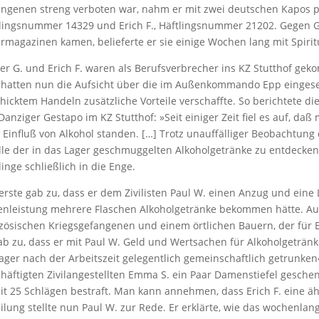
ngenen streng verboten war, nahm er mit zwei deutschen Kapos pe
lingsnummer 14329 und Erich F., Häftlingsnummer 21202. Gegen Ge
rmagazinen kamen, belieferte er sie einige Wochen lang mit Spiri
er G. und Erich F. waren als Berufsverbrecher ins KZ Stutthof gek
hatten nun die Aufsicht über die im Außenkommando Epp eingesetzt
hicktem Handeln zusätzliche Vorteile verschaffte. So berichtete die 
Danziger Gestapo im KZ Stutt­hof: »Seit einiger Zeit fiel es auf, da
Einfluß von Alkohol standen. […] Trotz unauffälliger Beobachtung d
le der in das Lager geschmuggelten Alkoholgetränke zu entdecken
linge schließlich in die Enge.
erste gab zu, dass er dem Zivilisten Paul W. einen Anzug und eine L
nleistung mehrere Flaschen Alkoholgetränke bekommen hätte. Au
zösischen Kriegsgefangenen und einem örtlichen Bauern, der für E
ab zu, dass er mit Paul W. Geld und Wertsachen für Alkoholgeträn
ager nach der Arbeitszeit gelegentlich gemeinschaftlich ­getrunke
häftigten Zivilangestellten Emma S. ein Paar Damenstiefel gesche
it 25 Schlägen bestraft. Man kann annehmen, dass Er­ich F. eine ähn
ilung stellte nun Paul W. zur Rede. Er erklärte, wie das wochenl