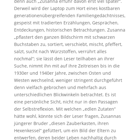
denn auch „Zusanna erfuhr davon erst viel später“.
Derweil wird der Laptop zum Hort eines kostbaren
generationenübergreifenden Familiengedächtnisses,
gespeist mit tradierten Erzählungen, Gesprächen,
Entdeckungen, historischen Betrachtungen. Zusanna
„pflastert den ganzen Bildschirm mit schwarzen
Buchstaben zu, sortiert, verschiebt, mischt, pfeffert,
salzt, sucht nach Würzstoffen, verrührt alles
nochmal“; sie lässt den Leser teilhaben an ihrer
Suche, nimmt ihn mit auf ihre Zeitreisen bis in die
1930er und 1940er Jahre, zwischen Osten und
Westen wechselnd, weniger stringent durchgeführt
denn vielfach gebrochen und mehrfach aus
unterschiedlichen Blickwinkeln betrachtet. Es ist
eine persönliche Sicht, nicht nur in den Passagen
der Selbstreflexion. Mit welchen „edlen Zutaten“
hätte wohl, könnte sich der Leser fragen, Zusannas
jüngerer Bruder „diesen Zauberkasten, ihren
Hexenkessel“ gefüttert, um ein Bild der Eltern zu
entwerfen, deren beider Leben nachhaltig durch