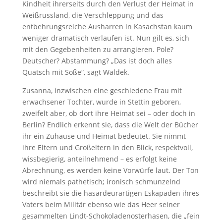
Kindheit ihrerseits durch den Verlust der Heimat in
Weißrussland, die Verschleppung und das
entbehrungs­reiche Ausharren in Kasachstan kaum
weniger dramatisch verlaufen ist. Nun gilt es, sich
mit den Gegebenheiten zu arrangieren. Pole?
Deutscher? Abstammung? „Das ist doch alles
Quatsch mit Soße“, sagt Waldek.
Zusanna, inzwischen eine geschiedene Frau mit
erwachsener Tochter, wurde in Stettin geboren,
zweifelt aber, ob dort ihre Heimat sei – oder doch in
Berlin? Endlich erkennt sie, dass die Welt der Bücher
ihr ein Zuhause und Heimat bedeutet. Sie nimmt
ihre Eltern und Großeltern in den Blick, respektvoll,
wissbegierig, anteilnehmend – es erfolgt keine
Abrechnung, es werden keine Vorwürfe laut. Der Ton
wird niemals pathetisch; ironisch schmunzelnd
beschreibt sie die hasardeurartigen Eskapaden ihres
Vaters beim Militär ebenso wie das Heer seiner
gesammelten Lindt-Schokoladenosterhasen, die „fein