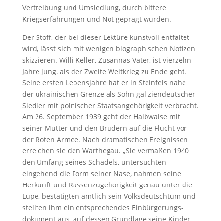
Vertreibung und Umsiedlung, durch bittere
Kriegserfahrungen und Not geprägt wurden.
Der Stoff, der bei dieser Lektüre kunstvoll entfaltet
wird, lässt sich mit wenigen biographischen Notizen
skizzieren. Willi Keller, Zusannas Vater, ist vierzehn
Jahre jung, als der Zweite Weltkrieg zu Ende geht.
Seine ersten Lebensjahre hat er in Steinfels nahe
der ukrainischen Grenze als Sohn galiziendeutscher
Siedler mit polnischer Staatsangehörigkeit verbracht.
Am 26. September 1939 geht der Halbwaise mit
seiner Mutter und den Brüdern auf die Flucht vor
der Roten Armee. Nach dramatischen Ereignissen
erreichen sie den Warthegau. „Sie vermaßen 1940
den Umfang seines Schädels, untersuchten
eingehend die Form seiner Nase, nahmen seine
Herkunft und Rassenzugehörigkeit genau unter die
Lupe, bestätigten amtlich sein Volksdeutschtum und
stellten ihm ein entsprechendes Einbürgerungs­
dokument aus, auf dessen Grundlage seine Kinder