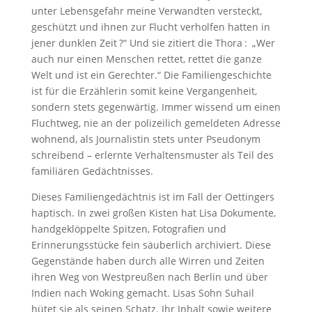
unter Lebensgefahr meine Verwandten versteckt,
geschützt und ihnen zur Flucht verholfen hatten in
jener dunklen Zeit ?“ Und sie zitiert die Thora : „Wer
auch nur einen Menschen rettet, rettet die ganze
Welt und ist ein Gerechter.“ Die Familiengeschichte
ist für die Erzählerin somit keine Vergangenheit,
sondern stets gegenwärtig. Immer wissend um einen
Fluchtweg, nie an der polizeilich gemeldeten Adresse
wohnend, als Journalistin stets unter Pseudonym
schreibend – erlernte Verhaltensmuster als Teil des
familiären Gedächtnisses.
Dieses Familiengedächtnis ist im Fall der Oettingers
haptisch. In zwei großen Kisten hat Lisa Dokumente,
handgeklöppelte Spitzen, Fotografien und
Erinnerungsstücke fein säuberlich archiviert. Diese
Gegenstände haben durch alle Wirren und Zeiten
ihren Weg von Westpreußen nach Berlin und über
Indien nach Woking gemacht. Lisas Sohn Suhail
hütet sie als seinen Schatz. Ihr Inhalt sowie weitere