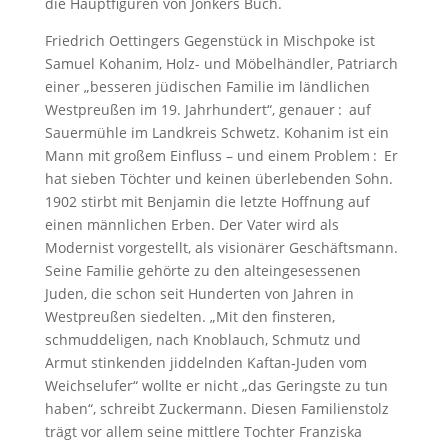
die Hauptfiguren von Jonkers Buch.
Friedrich Oettingers Gegenstück in Mischpoke ist
Samuel Kohanim, Holz- und Möbelhändler, Patriarch
einer „besseren jüdischen Familie im ländlichen
Westpreußen im 19. Jahrhundert“, genauer : auf
Sauermühle im Landkreis Schwetz. Kohanim ist ein
Mann mit großem Einfluss – und einem Problem : Er
hat sieben Töchter und keinen überlebenden Sohn.
1902 stirbt mit Benjamin die letzte Hoffnung auf
einen männlichen Erben. Der Vater wird als
Modernist vorgestellt, als visionärer Geschäftsmann.
Seine Familie gehörte zu den alteingesessenen
Juden, die schon seit Hunderten von Jahren in
Westpreußen siedelten. „Mit den finsteren,
schmuddeligen, nach Knoblauch, Schmutz und
Armut stinkenden jiddelnden Kaftan‐Juden vom
Weichselufer“ wollte er nicht „das Geringste zu tun
haben“, schreibt Zuckermann. Diesen Familienstolz
trägt vor allem seine mittlere Tochter Franziska