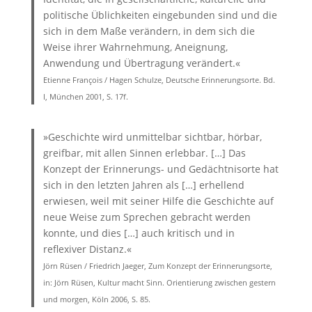
politische Üblichkeiten eingebunden sind und die
sich in dem Maße verändern, in dem sich die
Weise ihrer Wahrnehmung, Aneignung,
Anwendung und Übertragung verändert.«
Etienne François / Hagen Schulze, Deutsche Erinnerungs­orte. Bd.
I, München 2001, S. 17f.
»Geschichte wird unmittelbar sichtbar, hörbar,
greifbar, mit allen Sinnen erlebbar. […] Das
Konzept der Erinnerungs- und Gedächtnisorte hat
sich in den letzten Jahren als […] erhellend
erwiesen, weil mit seiner Hilfe die Geschichte auf
neue Weise zum Sprechen gebracht werden
konnte, und dies […] auch kritisch und in
reflexiver Distanz.«
Jörn Rüsen / Friedrich Jaeger, Zum Konzept der Erinnerungsorte,
in: Jörn Rüsen, Kultur macht Sinn. Orientierung zwischen gestern
und morgen, Köln 2006, S. 85.