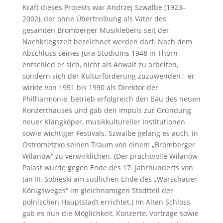
Kraft dieses Projekts war Andrzej Szwalbe (1923–
2002), der ohne Übertreibung als Vater des
gesamten Bromberger Musiklebens seit der
Nachkriegszeit bezeichnet werden darf. Nach dem
Abschluss seines Jura-Studiums 1948 in Thorn
entschied er sich, nicht als Anwalt zu arbeiten,
sondern sich der Kulturförderung zuzuwenden ; er
wirkte von 1951 bis 1990 als Direktor der
Philharmonie, betrieb erfolgreich den Bau des neuen
Konzerthauses und gab den Impuls zur Gründung
neuer Klangköper, musikkultureller Institutionen
sowie wichtiger Festivals. Szwalbe gelang es auch, in
Ostrometzko seinen Traum von einem „Bromberger
Wilanów“ zu verwirklichen. (Der prachtvolle Wilanów-
Palast wurde gegen Ende des 17. Jahrhunderts von
Jan III. Sobieski am südlichen Ende des „Warschauer
Königsweges“ im gleichnamigen Stadtteil der
polnischen Hauptstadt errichtet.) Im Alten Schloss
gab es nun die Möglichkeit, Konzerte, Vorträge sowie