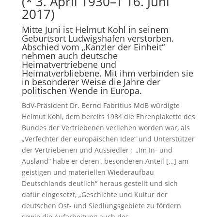
(* 3. April 1930–† 16. Juni
2017)
Mitte Juni ist Helmut Kohl in seinem
Geburtsort Ludwigshafen verstorben.
Abschied vom „Kanzler der Einheit“
nehmen auch deutsche
Heimatvertriebene und
Heimatverbliebene. Mit ihm verbinden sie
in besonderer Weise die Jahre der
politischen Wende in Europa.
BdV-Präsident Dr. Bernd Fabritius MdB würdigte
Helmut Kohl, dem bereits 1984 die Ehrenplakette des
Bundes der Vertriebenen verliehen worden war, als
„Verfechter der ­europäischen Idee“ und Unterstützer
der Vertriebenen und Aussiedler : „Im In- und
Ausland“ habe er deren „besonderen Anteil […] am
geistigen und materiellen Wiederaufbau
Deutschlands deutlich“ heraus gestellt und sich
dafür eingesetzt, „Geschichte und Kultur der
deutschen Ost- und Siedlungsgebiete zu fördern
sowie die Aufarbeitung auch des