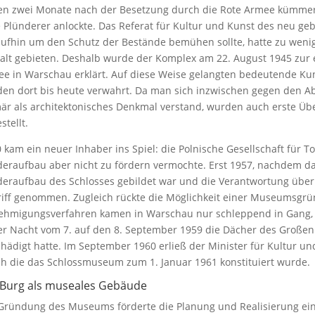
en zwei Monate nach der Besetzung durch die Rote Armee kümmert
e Plünderer anlockte. Das Referat für Kultur und Kunst des neu geb
ufhin um den Schutz der Bestände bemühen sollte, hatte zu weni
alt gebieten. Deshalb wurde der Komplex am 22. August 1945 zur 
e in Warschau erklärt. Auf diese Weise gelangten bedeutende Kun
en dort bis heute verwahrt. Da man sich inzwischen gegen den Ab
är als architektonisches Denkmal verstand, wurden auch erste Üb
stellt.
 kam ein neuer Inhaber ins Spiel: die Polnische Gesellschaft für T
eraufbau aber nicht zu fördern vermochte. Erst 1957, nachdem d
eraufbau des Schlosses gebildet war und die Verantwortung übe
iff genommen. Zugleich rückte die Möglichkeit einer Museumsgrün
hmigungsverfahren kamen in Warschau nur schleppend in Gang, 
er Nacht vom 7. auf den 8. September 1959 die Dächer des Großen
hädigt hatte. Im September 1960 erließ der Minister für Kultur u
h die das Schlossmuseum zum 1. Januar 1961 konstituiert wurde.
 Burg als museales Gebäude
Gründung des Museums förderte die Planung und Realisierung ein