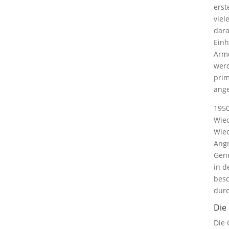
erst
viel
dara
Einh
Arme
werd
prim
ange
1950
Wied
Wied
Angr
Gene
in d
besc
durc
Die
Die 