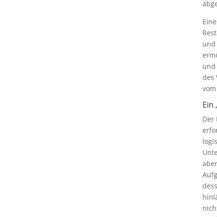
abge
Eine
Rest
und 
ermö
und 
des 
vom 
Ein
Der 
erfo
logi
Unte
aber
Aufg
dess
hinl
nich