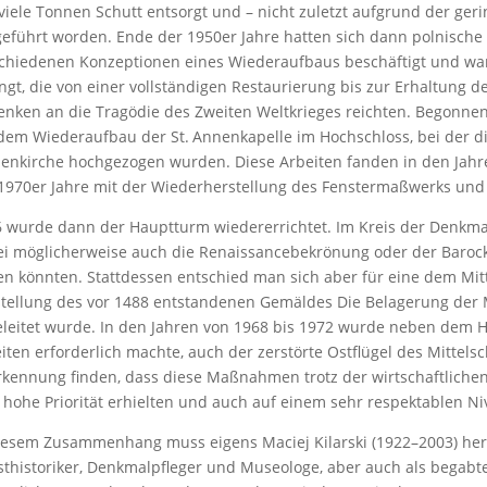
viele Tonnen Schutt entsorgt und – nicht zuletzt aufgrund der ger
eführt worden. Ende der 1950er Jahre hatten sich dann polnische
chiedenen Konzeptionen eines Wiederaufbaus beschäftigt und war
ngt, die von einer vollständigen Restaurierung bis zur Erhaltung d
nken an die Tragödie des Zweiten Weltkrieges reichten. Begonnen
dem Wiederaufbau der St. Annenkapelle im Hochschloss, bei der d
enkirche hochgezogen wurden. Diese Arbeiten fanden in den Jahre
1970er Jahre mit der Wiederherstellung des Fenstermaßwerks und d
 wurde dann der Hauptturm wiedererrichtet. Im Kreis der Denkmal
i möglicherweise auch die Renaissancebekrönung oder der Barock
en könnten. Stattdessen entschied man sich aber für eine dem Mit
tellung des vor 1488 entstandenen Gemäldes Die Belagerung der
leitet wurde. In den Jahren von 1968 bis 1972 wurde neben dem Ho
iten erforderlich machte, auch der zerstörte Ostflügel des Mittelsc
kennung finden, dass diese Maßnahmen trotz der wirtschaftlichen
 hohe Priorität erhielten und auch auf einem sehr respektablen N
iesem Zusammenhang muss eigens Maciej Kilarski (1922–2003) herv
thistoriker, Denkmalpfleger und Museologe, aber auch als begabt