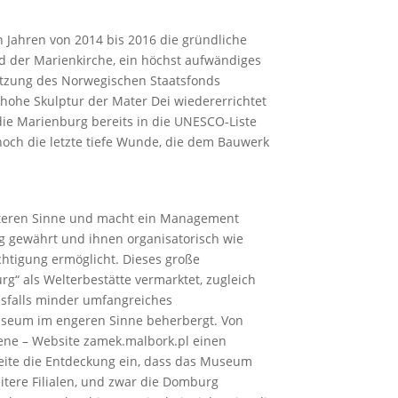
 Jahren von 2014 bis 2016 die gründliche
d der Marienkirche, ein höchst aufwändiges
tützung des Norwegischen Staatsfonds
 hohe Skulptur der Mater Dei wiedererrichtet
die Marienburg bereits in die UNESCO-Liste
och die letzte tiefe Wunde, die dem Bauwerk
iteren Sinne und macht ein Management
g gewährt und ihnen organisatorisch wie
chtigung ermöglicht. Dieses große
“ als Welterbestätte vermarktet, zugleich
nesfalls minder umfangreiches
useum im engeren Sinne beherbergt. Von
tene – Website zamek.malbork.pl einen
seite die Entdeckung ein, dass das Museum
itere Filialen, und zwar die Domburg