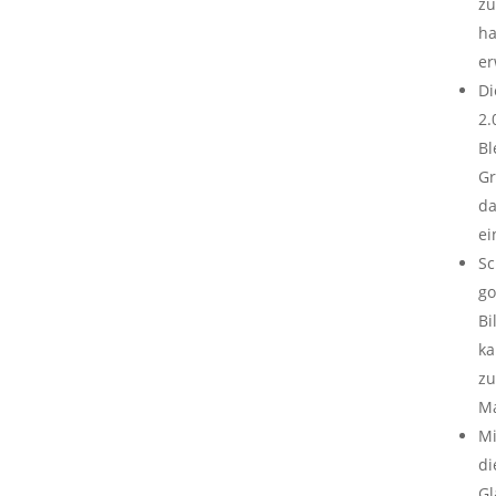
zu
ha
er
Di
2.
Bl
Gr
da
ei
Sc
go
Bi
ka
zu
Ma
Mi
di
Gl