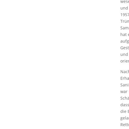
wese
und 
1957
Trüm
Samm
hat 
aufg
Gest
und 
orie
Nach
Erha
Sani
war 
Schä
dass
die 
gela
Rett