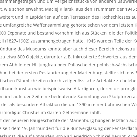
sammengetragen und um Vergleichsstücke von anderen Bauwerke
t, wie schon erwähnt, Maciej Kilarski aus den Trümmern der 194
weitert und in Lapidarien auf den Terrassen des Hochschlosses aus
e umfangreiche Waffensammlung gehörte schon vor dem letzten K
000 Exponate und bestand vornehmlich aus Stücken, die der Polit
ell (1827–1902) zusammengetragen hatte. 1945 wurden Teile der Kol
ündung des Museums konnte aber auch dieser Bereich rekonstrui
zu etwa 800 Objekte, darunter z. B. inkrustierte Schwerter aus de
nem Abbild der Hl. Jungfrau oder Pallasche der polnisch-sächsisch
hon bei der ersten Restaurierung der Marienburg stellte sich das
tischen Räumlichkeiten durch zeitgenössische Artefakte zu belebe
ldhauerkunst an wie beispielsweise Altarfiguren, deren ursprüngli
m im Laufe der Zeit eine bedeutende Sammlung von Skulpturen a
 der als besondere Attraktion die um 1390 in einer böhmischen W
rmorfigur Christus im Garten Gethsemane zählt.
t der neueren Baugeschichte der Marienburg hängen letztlich auc
e seit dem 19. Jahrhundert für die Buntverglasung der Fensterfl
askunst, die auf Entwürfen von Karl Friedrich Schinkel beruht, Arb