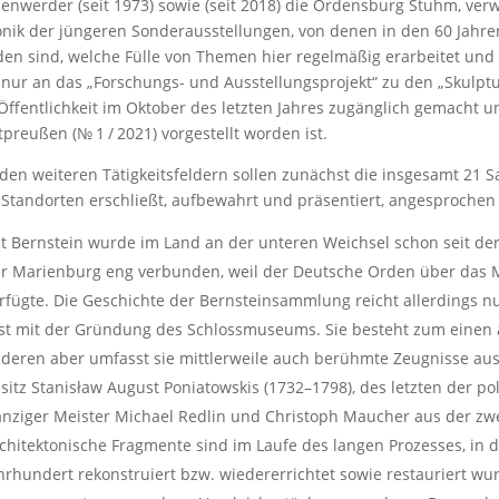
enwerder (seit 1973) sowie (seit 2018) die Ordensburg Stuhm, verw
nik der jüngeren Sonderausstellungen, von denen in den 60 Jahre
en sind, welche Fülle von Themen hier regelmäßig erarbeitet und
 nur an das „Forschungs- und Ausstellungsprojekt“ zu den „Skulptu
Öffentlichkeit im Oktober des letzten Jahres zugänglich gemacht 
preußen (№ 1 / 2021) vorgestellt worden ist.
den weiteren Tätigkeitsfeldern sollen zunächst die insgesamt 2
 Standorten erschließt, aufbewahrt und präsentiert, angesprochen
t Bernstein wurde im Land an der unteren Weichsel schon seit der 
r Marienburg eng verbunden, weil der Deutsche Orden über das 
rfügte. Die Geschichte der Bernsteinsammlung reicht allerdings n
st mit der Gründung des Schlossmuseums. Sie besteht zum einen
deren aber umfasst sie mittlerweile auch berühmte Zeugnisse au
sitz Stanisław August Poniatowskis (1732–1798), des letzten der p
nziger Meister Michael Redlin und Christoph Maucher aus der zwei
chitektonische Fragmente sind im Laufe des langen Prozesses, in 
hrhundert rekonstruiert bzw. wiedererrichtet sowie restauriert wur