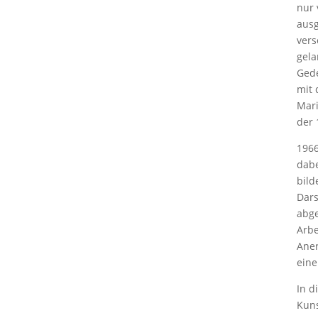
nur 
ausg
vers
gela
Gede
mit 
Mari
der 
1966
dabe
bild
Dars
abge
Arbe
Aner
eine
In d
Kuns