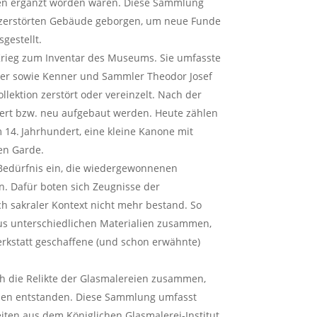
n ergänzt worden waren. Diese Sammlung
5 zerstörten Gebäude geborgen, um neue Funde
gestellt.
rieg zum Inventar des Museums. Sie umfasste
iker sowie Kenner und Sammler Theodor Josef
lektion zerstört oder vereinzelt. Nach der
ert bzw. neu aufgebaut werden. Heute zählen
m 14. Jahrhundert, eine kleine Kanone mit
en Garde.
 Bedürfnis ein, die wiedergewonnenen
n. Dafür boten sich Zeugnisse der
ch sakraler Kontext nicht mehr bestand. So
us unterschiedlichen Materialien zusammen,
erkstatt geschaffene (und schon erwähnte)
h die Relikte der Glasmalereien zusammen,
ächen entstanden. Diese Sammlung umfasst
eiten aus dem Königlichen Glasmalerei-Institut