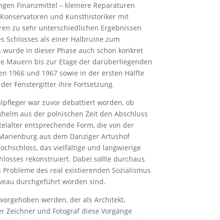
ingen Finanzmittel – kleinere Reparaturen
 Konservatoren und Kunsthistoriker mit
en zu sehr unterschiedlichen Ergebnissen
es Schlosses als einer Halbruine zum
 wurde in dieser Phase auch schon konkret
ie Mauern bis zur Etage der darüberliegenden
n 1966 und 1967 sowie in der ersten Hälfte
er Fenstergitter ihre Fortsetzung.
pfleger war zuvor debattiert worden, ob
helm aus der polnischen Zeit den Abschluss
telalter entsprechende Form, die von der
 Marienburg aus dem Danziger Artushof
chschloss, das vielfältige und langwierige
hlosses rekonstruiert. Dabei sollte durchaus
 Probleme des real existierenden Sozialismus
iveau durchgeführt worden sind.
orgehoben werden, der als Architekt,
er Zeichner und Fotograf diese Vorgänge