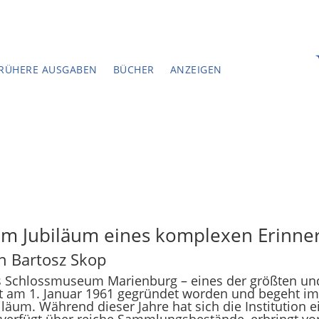
RÜHERE AUSGABEN
BÜCHER
ANZEIGEN
m Jubiläum eines komplexen Erinne
n Bartosz Skop
 Schlossmuseum Marienburg – eines der größten un
st am 1. Januar 1961 gegründet worden und begeht im 
iläum. Während dieser Jahre hat sich die Institution
 verfügt über reiche Sammlungsbestände, erbringt vor