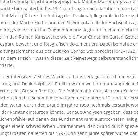
ntlich vorangebracht und geprägt hat. Mit der Marienburg war 
wirkte hier späterhin bis 1991 (und sogar noch darüber hinaus) al
 hat Maciej Kilarski im Auftrag des Denkmalpflegeamts in Danzig
mer der Marienkirche und der St. Annenkapelle im Hochschloss g
lung von Architektur-Fragmenten angelegt und in einem mehrte
er in den Ruinen Kunstwerke wie die Figur Christi im Garten Geth
espürt, bewahrt und fotografisch dokumentiert. Dabei bemühte er
altungselemente aus der Zeit von Conrad Steinbrecht (1849–1923), 
an dem er sich – was in dieser Zeit keineswegs selbstverständlich
ntierte.
 der intensiven Zeit des Wiederaufbaus verlagerten sich die Aktiv
ltung und Denkmalpflege. Freilich waren weiterhin umfangreiche P
erung des Großen Remters. Die Problematik, dass sich vom Keller 
schon den deutschen Konservatoren des späteren 19. und der erst
den waren durch den Brand im Jahre 1959 nochmals verstärkt wo
 der Remter einstürzen könnte. Genaue Analysen ergaben, dass
Eichenpfähle, auf denen das Fundament ruht, austrockneten. Mit
ng es einem schwedischen Unternehmen, den Grund durch spezielle
ungsarbeiten dauerten bis 1997, und zehn Jahre später wurde da