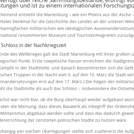
stungen und ist zu einem internationalen Forschung
heinend entsteht die Marienburg – wie ein Phönix aus der Asche 
vitales Denkmal für die Geschichte des Landes an der unteren Weic
mannigfachen militärischen wie ideologischen Auseinandersetzun
rnational renommierten Museum und Touristenmagneten zurückge
 Schloss in der Nachkriegszeit
nde des Weltkrieges galt die Stadt Marienburg mit ihren großen u
tegischer Punkt. Erste sowjetische Panzer erreichten die Stadtgren
Kämpfe in der Stadtmitte, und danach konzentrierten sich die Gefec
schen Truppen in der Nacht vom 9. auf den 10. März die Stadt ver
inandersetzungen erst auf den 17. März.) Die Folgen der militär
hl die Stadtmitte als auch das Schloss – insbesondere die Ostseit
chst war nicht klar, ob die Burg überhaupt wieder aufgebaut würde
raten die Meinung, dass dieses Bauwerk als Inbegriff der Ordens
Militarismus abgebaut werden sollte und dass das dadurch gewon
ererrichtung der zerstörten polnischen Städte zu nutzen wäre.
hängig von solchen Überlegungen stellte sich zuallererst die Auf