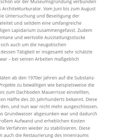
er schon vor der Museumsgründung verbunden
s Architekturkurator. Vom Juni bis zum August
 die Untersuchung und Beseitigung der
eleitet und seitdem eine umfangreiche
iligen Lapidarium zusammengefasst. Zudem
semane und wertvolle Ausstattungsstücke
 sich auch um die neugotischen
dessen Tätigkeit er insgesamt sehr schätzte
 war – bei seinen Arbeiten maßgeblich
itäten ab den 1970er Jahren auf die Substanz-
rojekte zu bewältigen wie beispielsweise die
bis zum Dachboden Mauerrisse einstellten,
en Hälfte des 20. Jahrhunderts bekannt. Diese
rden, und nun war nicht mehr ausgeschlossen,
 das Grundwasser abgesunken war und dadurch
 großem Aufwand und erheblichen Kosten
 Verfahren wieder zu stabilisieren. Diese
nn auch die Restaurierung des Innenraums