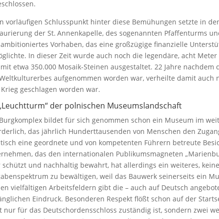
schlossen.
n vorläufigen Schlusspunkt hinter diese Bemühungen setzte in den
aurierung der St. Annenkapelle, des sogenannten Pfaffenturms un
ambitioniertes Vorhaben, das eine großzügige finanzielle Unters
glichte. In dieser Zeit wurde auch noch die legendäre, acht Meter
mit etwa 350.000 Mosaik-Steinen ausgestaltet. 22 Jahre nachdem 
Weltkulturerbes aufgenommen worden war, verheilte damit auch n
Krieg geschlagen worden war.
 „Leuchtturm“ der polnischen Museumslandschaft
Burgkomplex bildet für sich genommen schon ein Museum im we
rderlich, das jährlich Hunderttausenden von Menschen den Zugan
stisch eine geordnete und von kompetenten Führern betreute Besi
rnehmen, das den internationalen Publikumsmagneten „Marienburg
 schützt und nachhaltig bewahrt, hat allerdings ein weiteres, kei
abenspektrum zu bewältigen, weil das Bauwerk seinerseits ein M
en vielfältigen Arbeitsfeldern gibt die – auch auf Deutsch angebo
änglichen Eindruck. Besonderen Respekt flößt schon auf der Start
t nur für das Deutschordensschloss zuständig ist, sondern zwei we