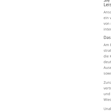
Lei
Ansc
ein 
von 
inte
Das
Am E
stra
die 
deut
Ause
sowo
Zunä
vert
und 
Wied
Unab