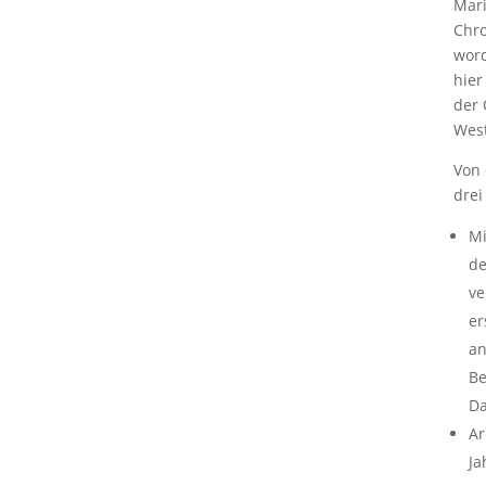
Mari
Chro
word
hier
der 
West
Von 
drei
Mi
de
ve
er
an
Be
Da
Ar
Ja