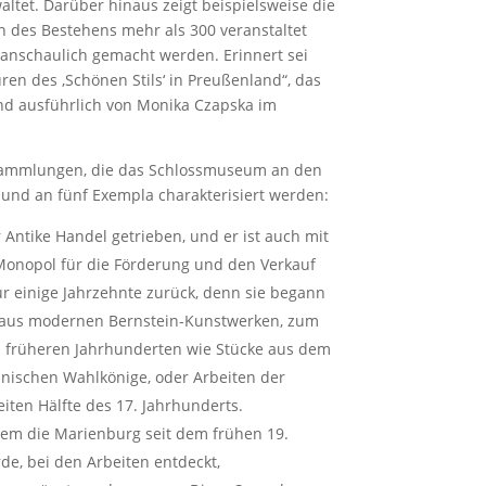
altet. Darüber hinaus zeigt beispielsweise die
n des Bestehens mehr als 300 veranstaltet
 anschaulich gemacht werden. Erinnert sei
ren des ‚Schönen Stils‘ in Preußenland“, das
und ausführlich von Monika Czapska im
1 Sammlungen, die das Schlossmuseum an den
 und an fünf Exempla charakterisiert werden:
Antike Handel getrieben, und er ist auch mit
Monopol für die Förderung und den Verkauf
ur einige Jahrzehnte zurück, denn sie begann
 aus modernen Bernstein-Kunstwerken, zum
s früheren Jahrhunderten wie Stücke aus dem
olnischen Wahlkönige, oder Arbeiten der
ten Hälfte des 17. Jahrhunderts.
dem die Marienburg seit dem frühen 19.
de, bei den Arbeiten entdeckt,